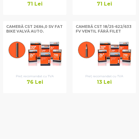
71
Lei
71
Lei
CAMERĂ CST 26X4,0 SV FAT
CAMERĂ CST 18/25-622/633
BIKE VALVĂ AUTO.
FV VENTIL FĂRĂ FILET
Preț recomandat cu TVA
Preț recomandat cu TVA
76
Lei
13
Lei