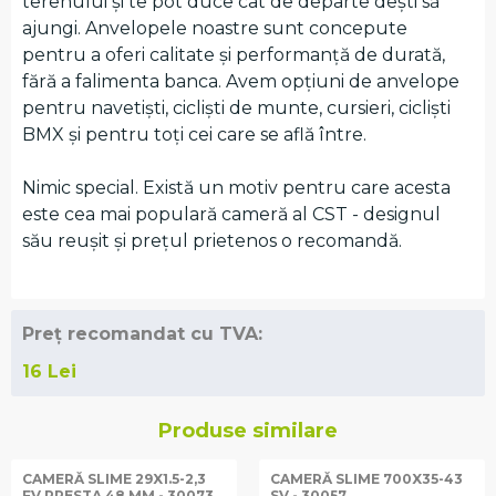
terenului și te pot duce cât de departe dești să
ajungi. Anvelopele noastre sunt concepute
pentru a oferi calitate și performanță de durată,
fără a falimenta banca. Avem opțiuni de anvelope
pentru navetiști, cicliști de munte, cursieri, cicliști
BMX și pentru toți cei care se află între.
Nimic special. Există un motiv pentru care acesta
este cea mai populară cameră al CST - designul
său reușit și prețul prietenos o recomandă.
Preț recomandat cu TVA:
16
Lei
Produse similare
CAMERĂ SLIME 29X1.5-2,3
CAMERĂ SLIME 700X35-43
FV PRESTA 48 MM - 30073
SV - 30057