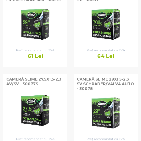
Preț recomandat cu TVA
Preț recomandat cu TVA
61
Lei
64
Lei
CAMERĂ SLIME 27,5X1,5-2,3
CAMERĂ SLIME 29X1,5-2,3
AV/SV - 30077S
SV SCHRADER/VALVĂ AUTO
- 30078
Preț recomandat cu TVA
Preț recomandat cu TVA