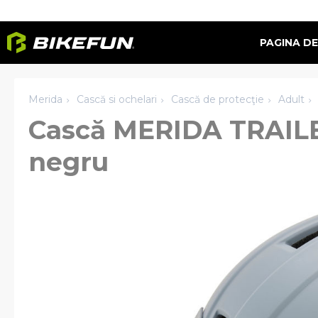
PAGINA DE
Merida
Cască si ochelari
Cască de protecţie
Adult
Cască MERIDA TRAIL
negru