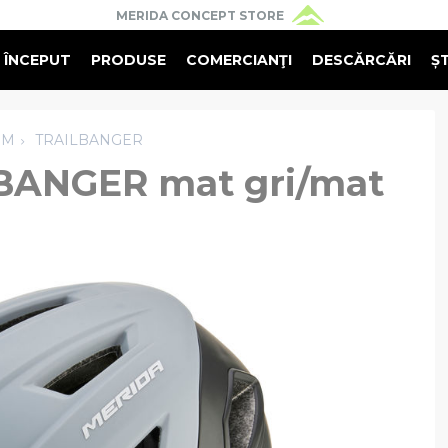
MERIDA CONCEPT STORE
 
 ÎNCEPUT
PRODUSE
COMERCIANŢI
DESCĂRCĂRI
ȘT
M
TRAILBANGER
BANGER mat gri/mat