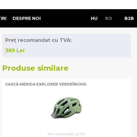
IRI
DESPRE NOI
HU
RO
B2B
Preț recomandat cu TVA:
389
Lei
Produse similare
CASCĂ MERIDA EXPLORER VERDEÎNCHIS
Preț recomandat cu TVA