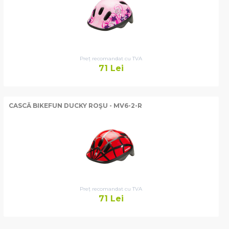
Preț recomandat cu TVA
71
Lei
CASCĂ BIKEFUN DUCKY ROŞU - MV6-2-R
Preț recomandat cu TVA
71
Lei