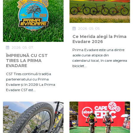
2026. 05. 05.
Ce Merida alegi la Prima
Evadare 2026
2026. 05. 07.
Prima Evadare este una dintre
acele curse atipice din
ÎMPREUNĂ CU CST
TIRES LA PRIMA
calendarul local, în care alegerea
EVADARE
biciclet...
CST Tires continuă tradiția
parteneriatului cu Prima
Evadare și în 2026! La Prima
Evadare CST est...