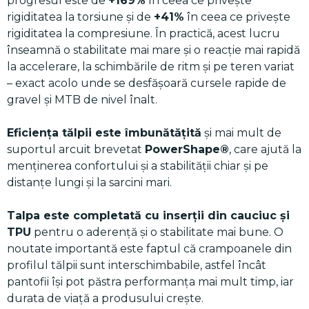
progresul este de
+169%
în ceea ce privește
rigiditatea la torsiune și de
+41%
în ceea ce privește
rigiditatea la compresiune. În practică, acest lucru
înseamnă o stabilitate mai mare și o reacție mai rapidă
la accelerare, la schimbările de ritm și pe teren variat
– exact acolo unde se desfășoară cursele rapide de
gravel și MTB de nivel înalt.
Eficiența tălpii este îmbunătățită
și mai mult de
suportul arcuit brevetat
PowerShape®
, care ajută la
menținerea confortului și a stabilității chiar și pe
distanțe lungi și la sarcini mari.
Talpa este completată cu inserții din cauciuc și
TPU
pentru o aderență și o stabilitate mai bune. O
noutate importantă este faptul că crampoanele din
profilul tălpii sunt interschimbabile, astfel încât
pantofii își pot păstra performanța mai mult timp, iar
durata de viață a produsului crește.