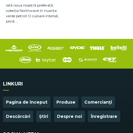
Iată noua noastră preferată,
colecția Northwave în nuanța
verde petrol! O culoare intensă,
plină ...
LINKURI
Pagina de început
Produse
Comercianţi
Descărcări
Știri
Despre noi
Înregistrare