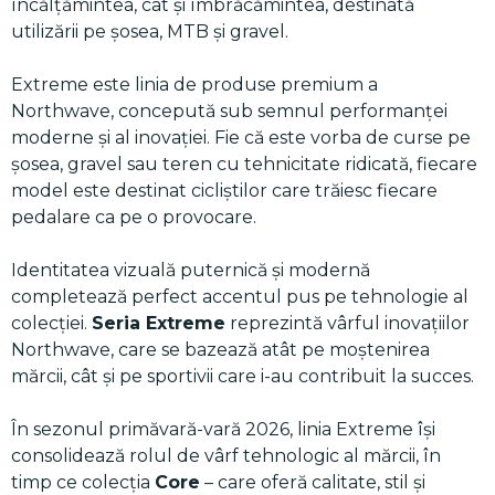
încălțămintea, cât și îmbrăcămintea, destinată
utilizării pe șosea, MTB și gravel.
Extreme este linia de produse premium a
Northwave, concepută sub semnul performanței
moderne și al inovației. Fie că este vorba de curse pe
șosea, gravel sau teren cu tehnicitate ridicată, fiecare
model este destinat cicliștilor care trăiesc fiecare
pedalare ca pe o provocare.
Identitatea vizuală puternică și modernă
completează perfect accentul pus pe tehnologie al
colecției.
Seria Extreme
reprezintă vârful inovațiilor
Northwave, care se bazează atât pe moștenirea
mărcii, cât și pe sportivii care i-au contribuit la succes.
În sezonul primăvară-vară 2026, linia Extreme își
consolidează rolul de vârf tehnologic al mărcii, în
timp ce colecția
Core
– care oferă calitate, stil și