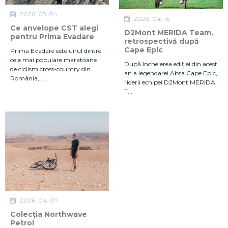
2026. 05. 04.
2026. 04. 16.
Ce anvelope CST alegi
D2Mont MERIDA Team,
pentru Prima Evadare
retrospectivă după
Cape Epic
Prima Evadare este unul dintre
cele mai populare maratoane
După încheierea ediției din acest
de ciclism cross-country din
an a legendarei Absa Cape Epic,
România, ...
riderii echipei D2Mont MERIDA
T...
2026. 04. 07.
Colecția Northwave
Petrol