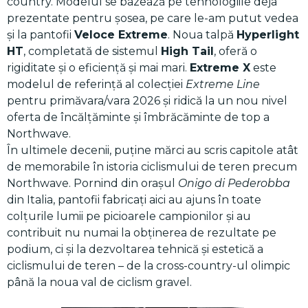
country. Modelul se bazează pe tehnologiile deja
prezentate pentru șosea, pe care le-am putut vedea
și la pantofii
Veloce Extreme
. Noua talpă
Hyperlight
HT
, completată de sistemul
High Tail
, oferă o
rigiditate și o eficiență și mai mari.
Extreme X
este
modelul de referință al colecției
Extreme Line
pentru primăvara/vara 2026 și ridică la un nou nivel
oferta de încălțăminte și îmbrăcăminte de top a
Northwave.
În ultimele decenii, puține mărci au scris capitole atât
de memorabile în istoria ciclismului de teren precum
Northwave. Pornind din orașul
Onigo di Pederobba
din Italia, pantofii fabricați aici au ajuns în toate
colțurile lumii pe picioarele campionilor și au
contribuit nu numai la obținerea de rezultate pe
podium, ci și la dezvoltarea tehnică și estetică a
ciclismului de teren – de la cross-country-ul olimpic
până la noua val de ciclism gravel.