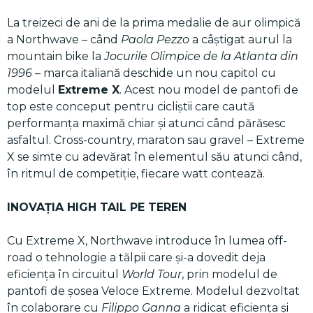
La treizeci de ani de la prima medalie de aur olimpică
a Northwave – când
Paola Pezzo
a câștigat aurul la
mountain bike la
Jocurile Olimpice de la Atlanta din
1996
– marca italiană deschide un nou capitol cu
modelul
Extreme X
. Acest nou model de pantofi de
top este conceput pentru cicliștii care caută
performanța maximă chiar și atunci când părăsesc
asfaltul. Cross-country, maraton sau gravel – Extreme
X se simte cu adevărat în elementul său atunci când,
în ritmul de competiție, fiecare watt contează.
INOVAȚIA HIGH TAIL PE TEREN
Cu Extreme X, Northwave introduce în lumea off-
road o tehnologie a tălpii care și-a dovedit deja
eficiența în circuitul
World Tour
, prin modelul de
pantofi de șosea Veloce Extreme. Modelul dezvoltat
în colaborare cu
Filippo Ganna
a ridicat eficiența și