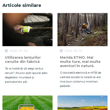
Articole similare
2026. 07. 04.
2026. 06. 01.
Utilizarea lanțurilor
Merida ETMO. Mai
ceruite din fabrică
multe ture, mai multe
aventuri în natură.
Te-ai hotărât să alegi lanțul
O bicicletă electrică e-MTB de
ceruit? Atunci poți spune adio
calitate scoate la iveală ce are
degetelor murdare și
mai bun ciclismul montan:
pantalonilor pă...
pedalăr...